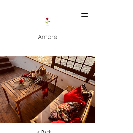
Amore
< Back