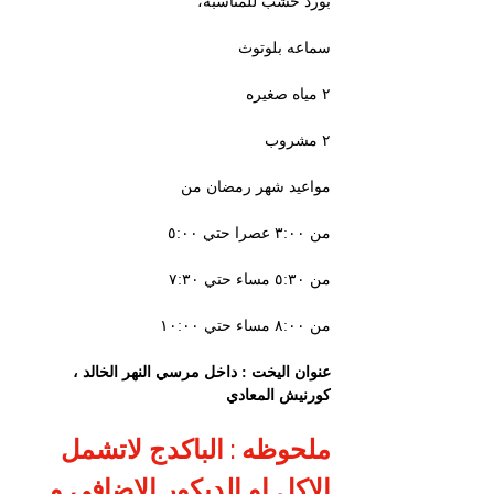
بورد خشب للمناسبه،
سماعه بلوتوث
٢ مياه صغيره
٢ مشروب  
مواعيد شهر رمضان من
من ٣:٠٠ عصرا حتي ٥:٠٠ 
من ٥:٣٠ مساء حتي ٧:٣٠ 
من ٨:٠٠ مساء حتي ١٠:٠٠
عنوان اليخت : داخل مرسي النهر الخالد ، 
كورنيش المعادي
ملحوظه : الباكدج لاتشمل 
الاكل او الديكور الاضافي و 