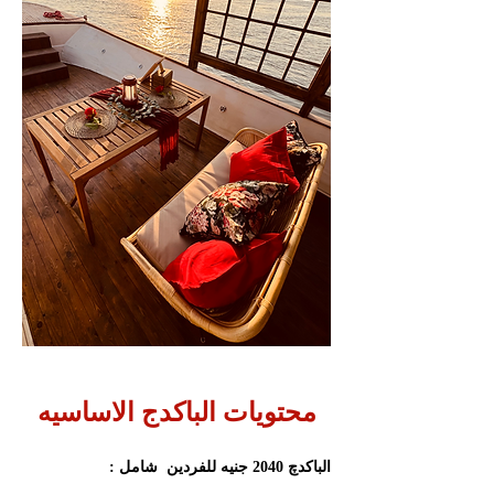
محتويات الباكدج الاساسيه
الباكدچ 2040 جنيه للفردين  شامل :