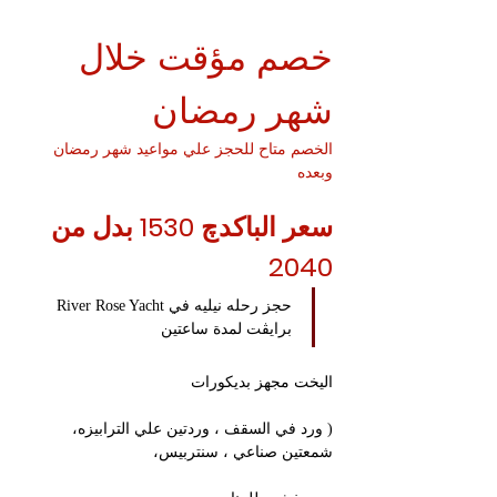
خصم مؤقت خلال 
شهر رمضان 
الخصم متاح للحجز علي مواعيد شهر رمضان 
وبعده 
سعر الباكدچ 1530 بدل من 
2040
حجز رحله نيليه في River Rose Yacht 
برايڤت لمدة ساعتين 
اليخت مجهز بديكورات
( ورد في السقف ، وردتين علي الترابيزه، 
شمعتين صناعي ، سنتربيس،