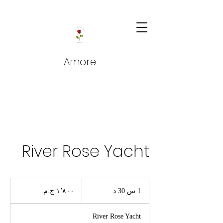
Amore
River Rose Yacht
١٬٨٠٠
جنيه
1 س 30 د
1
مصري
3
0
River Rose Yacht
د